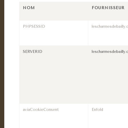
NOM
FOURNISSEUR
PHPSESSID
lescharmesdebailly
SERVERID
lescharmesdebailly
aviaCookieConsent
Enfold