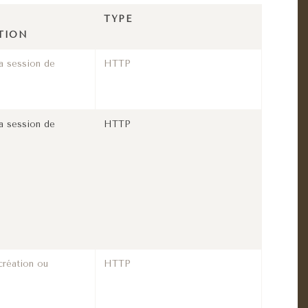
TYPE
TION
a session de
HTTP
a session de
HTTP
création ou
HTTP