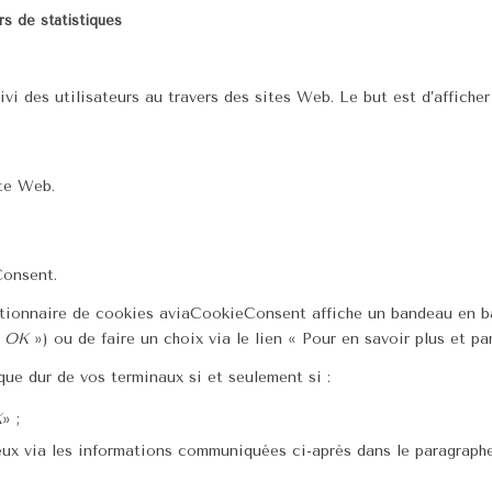
rs de statistiques
ivi des utilisateurs au travers des sites Web. Le but est d’affiche
ite Web.
Consent.
tionnaire de cookies aviaCookieConsent affiche un bandeau en bas 
«
OK
») ou de faire un choix via le lien « Pour en savoir plus et pa
sque dur de vos terminaux si et seulement si :
K
» ;
eux via les informations communiquées ci-après dans le paragraph